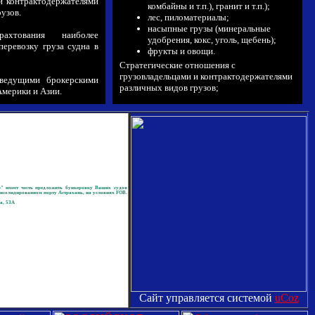
и контрактодержателями
комбайны и т.п.), гранит и т.п.);
узов.
лес, пиломатериалы;
насыпные грузы (минеральные
ахтования наиболее
удобрения, кокс, уголь, щебень);
еревозку груза судна в
фрукты и овощи.
Стратегические отношения с
грузовладельцами и контрактодержателями
ведущими брокерскими
различных видов грузов;
мерики и Азии.
 имеет честь предложить бункеровку Ваших судов
нсолидированном порту Астрахань, на условиях FOB.
а, 53А
Сайт управляется системой
uCoz