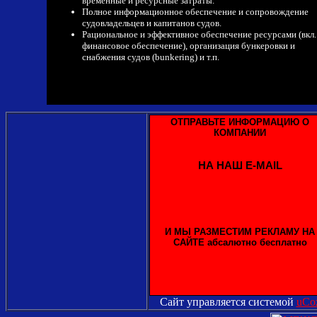
временные и ресурсные затраты.
Полное информационное обеспечение и сопровождение
судовладельцев и капитанов судов.
Рациональное и эффективное обеспечение ресурсами (вкл.
финансовое обеспечение), организация бункеровки и
снабжения судов (bunkering) и т.п.
E-mail:
webmasterpro@bk.ru
продвижении сайтов, разработки
логотипов,оптимизации сайтов и
реклама в интернете, аудита сайто
хостинга и электронной
Сайт управляется системой
uCo