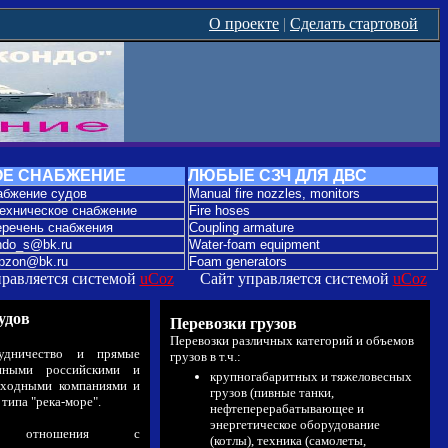
О проекте
|
Сделать стартовой
НИЕ СУДОВ + СУДОВОЕ СНАБЖЕНИЕ + ОРГАНИЗАЦИЯ СУДОРЕМОНТ
ОЕ СНАБЖЕНИЕ
ЛЮБЫЕ СЗЧ ДЛЯ ДВС
абжение судов
Manual fire nozzles, monitors
ехническое снабжение
Fire hoses
еречень снабжения
Coupling armature
ando_s@bk.ru
Water-foam equipment
ipzon@bk.ru
Foam generators
правляется системой
uCoz
Сайт управляется системой
uCoz
удов
Перевозки грузов
Перевозки различных категорий и объемов
рудничество и прямые
грузов в т.ч.:
пными российскими и
крупногабаритных и тяжеловесных
оходными компаниями и
грузов (пивные танки,
типа "река-море".
нефтеперерабатывающее и
энергетическое оборудование
кие отношения с
(котлы), техника (самолеты,