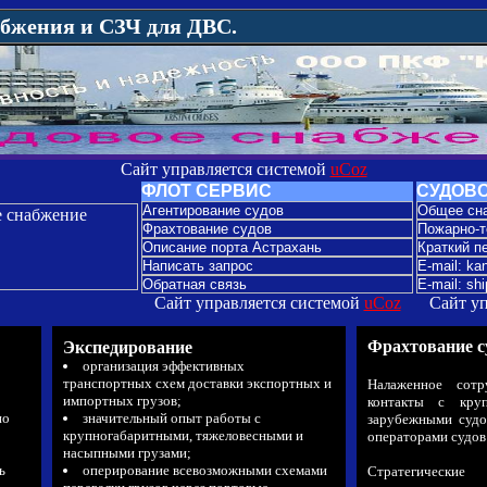
бжения и СЗЧ для ДВС.
Сайт управляется системой
uCoz
АГЕНТИРОВА
ФЛОТ СЕРВИС
СУДОВ
Агентирование судов
Общее сн
Фрахтование судов
Пожарно-т
Описание порта Астрахань
Краткий п
Написать запрос
E-mail: k
Обратная связь
E-mail: sh
Сайт управляется системой
uCoz
Сайт у
Фрахтование с
Экспедирование
организация эффективных
транспортных схем доставки экспортных и
Налаженное сот
импортных грузов;
контакты с кру
по
значительный опыт работы с
зарубежными суд
крупногабаритными, тяжеловесными и
операторами судов 
насыпными грузами;
ь
оперирование всевозможными схемами
Стратегичес