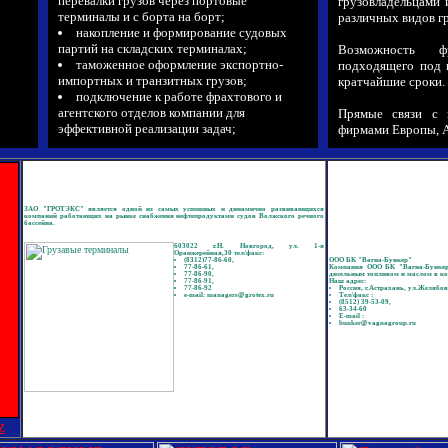
перевалки грузов через портовые
грузовладельцами 
терминалы и с борта на борт;
различных видов гр
накопление и формирование судовых
партий на складских терминалах;
Возможность фр
таможенное оформление экспортно-
подходящего под п
импортных и транзитных грузов;
кратчайшие сроки.
подключение к работе фрахтового и
агентского отделов компании для
Прямые связи с 
эффективной реализации задач;
фирмами Европы, А
ЗАО "ГРОТЭКС" является одной из самых успешных и динамично развивающихся
компаний работающих на рынке снабжения нефтепродуктами судов Волжского речного
бассейна.
603022 г.Н. Новгород, ул. 1-я
Оранжерейная,30 тел/факс:
(8312)77-86-60,
ООО БК "Вагна-Бункер"
77-86-61,
Компания ООО БК "Вагна-Бункер"
77-86-90,
дизельным топливом и маслом в ко
в,
77-86-91,
Наш адрес:
77-86-92
Россия, г.Астрахань, ул.Желябов
e-mail: managers@grotex.ru
Тел/факс :
(8512) 39-53-09,
63-34-60
E-mail :
bunker@vagnagroup.ru
z